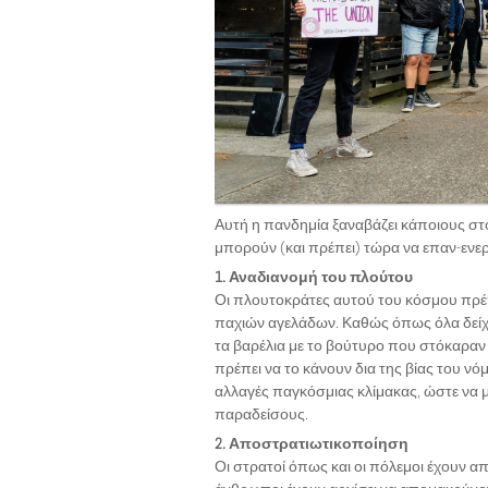
Αυτή η πανδημία ξαναβάζει κάποιους στό
μπορούν (και πρέπει) τώρα να επαν-ενε
1. Αναδιανομή του πλούτου
Οι πλουτοκράτες αυτού του κόσμου πρέπ
παχιών αγελάδων. Καθώς όπως όλα δείχν
τα βαρέλια με το βούτυρο που στόκαραν 
πρέπει να το κάνουν δια της βίας του νό
αλλαγές παγκόσμιας κλίμακας, ώστε να 
παραδείσους.
2. Αποστρατιωτικοποίηση
Οι στρατοί όπως και οι πόλεμοι έχουν απ