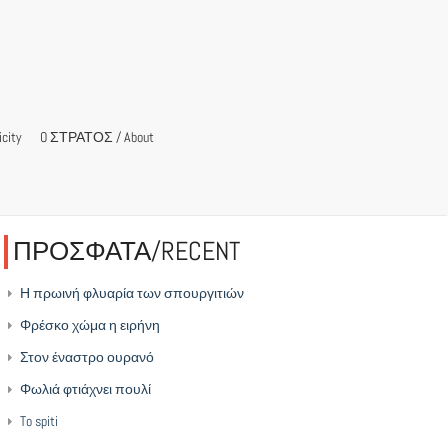
city
O ΣΤΡΑΤΟΣ / About
ΠΡΟΣΦΑΤΑ/RECENT
Η πρωινή φλυαρία των σπουργιτιών
Φρέσκο χώμα η ειρήνη
Στον έναστρο ουρανό
Φωλιά φτιάχνει πουλί
To spiti