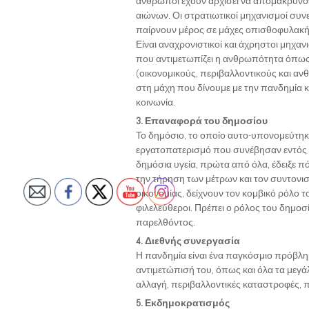
άνθρωποι έχουν αρχίσει να απομακρύνο
αιώνων. Οι στρατιωτικοί μηχανισμοί συν
παίρνουν μέρος σε μάχες οπισθοφυλακή
Είναι αναχρονιστικοί και άχρηστοι μηχα
που αντιμετωπίζει η ανθρωπότητα όπως
(οικονομικούς, περιβαλλοντικούς και α
στη μάχη που δίνουμε με την πανδημία κα
κοινωνία.
3. Επαναφορά του δημοσίου
Το δημόσιο, το οποίο αυτο-υπονομεύτηκε
εργατοπατερισμό που συνέβησαν εντός τ
δημόσια υγεία, πρώτα από όλα, έδειξε πό
την τήρηση των μέτρων και τον συντονι
οικονομίας, δείχνουν τον κομβικό ρόλο τ
φιλελεύθεροι. Πρέπει ο ρόλος του δημοσί
παρελθόντος.
4. Διεθνής συνεργασία
Η πανδημία είναι ένα παγκόσμιο πρόβλημ
αντιμετώπισή του, όπως και όλα τα μεγ
αλλαγή, περιβαλλοντικές καταστροφές,
5. Εκδημοκρατισμός