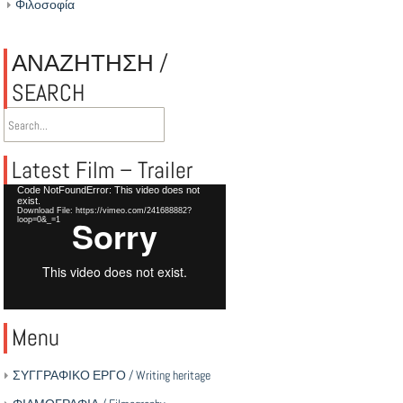
Φιλοσοφία
ΑΝΑΖΗΤΗΣΗ /
SEARCH
Latest Film – Trailer
Video
Code NotFoundError: This video does not
exist.
Player
Download File: https://vimeo.com/241688882?
loop=0&_=1
Menu
ΣΥΓΓΡΑΦΙΚΟ ΕΡΓΟ / Writing heritage