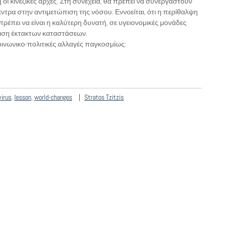
ι κινέζικες αρχές. Στη συνέχεια, θα πρέπει να συνεργαστούν
έντρα στην αντιμετώπιση της νόσου. Εννοείται, ότι η περίθαλψη
έπει να είναι η καλύτερη δυνατή, σε υγειονομικές μονάδες
πιση έκτακτων καταστάσεων.
οινωνικο-πολιτικές αλλαγές παγκοσμίως:
virus
,
lesson
,
world-changes
Stratos Tzitzis