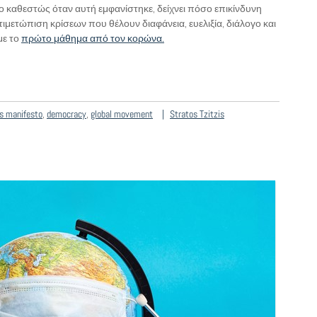
κο καθεστώς όταν αυτή εμφανίστηκε, δείχνει πόσο επικίνδυνη
ντιμετώπιση κρίσεων που θέλουν διαφάνεια, ευελιξία, διάλογο και
με το
πρώτο μάθημα από τον κορώνα.
us manifesto
,
democracy
,
global movement
Stratos Tzitzis