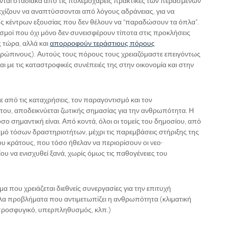
νται σταδιακά από τις πολεμοχαρείς πρακτικές των περασμένων
εχίζουν να αναπτύσσονται από λόγους αδράνειας, για να
ς κέντρων εξουσίας που δεν θέλουν να “παραδώσουν τα όπλα”.
νισμοί που όχι μόνο δεν συνεισφέρουν τίποτα στις προκλήσεις
 τώρα, αλλά και
απορροφούν τεράστιους πόρους
νθρώπινους). Αυτούς τους πόρους τους χρειαζόμαστε επειγόντως
ι με τις καταστροφικές συνέπειές της στην οικονομία και στην
 από τις καταχρήσεις, τον παραγοντισμό και τον
ου, αποδεικνύεται ζωτικής σημασίας για την ανθρωπότητα. Η
σο σημαντική είναι. Από κοντά, όλοι οι τομείς του δημοσίου, από
σμό τόσων δραστηριοτήτων, μέχρι τις παρεμβάσεις στήριξης της
ου κράτους, που τόσο ήθελαν να περιορίσουν οι νεο-
ου να ενισχυθεί ξανά, χωρίς όμως τις παθογένειες του
α που χρειάζεται διεθνείς συνεργασίες για την επιτυχή
άλα προβλήματα που αντιμετωπίζει η ανθρωπότητα (κλιματική
 προσφυγικό, υπερπληθυσμός, κλπ.)