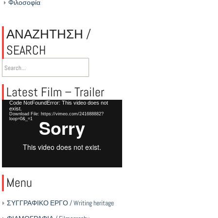
Φιλοσοφία
ΑΝΑΖΗΤΗΣΗ /
SEARCH
Latest Film – Trailer
Video
Code NotFoundError: This video does not
exist.
Player
Download File: https://vimeo.com/241688882?
loop=0&_=1
Menu
ΣΥΓΓΡΑΦΙΚΟ ΕΡΓΟ / Writing heritage