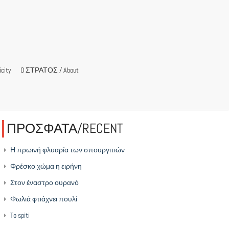
city
O ΣΤΡΑΤΟΣ / About
ΠΡΟΣΦΑΤΑ/RECENT
Η πρωινή φλυαρία των σπουργιτιών
Φρέσκο χώμα η ειρήνη
Στον έναστρο ουρανό
Φωλιά φτιάχνει πουλί
To spiti