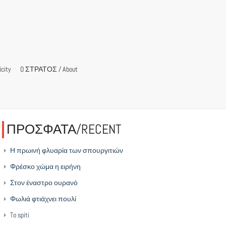
city
O ΣΤΡΑΤΟΣ / About
ΠΡΟΣΦΑΤΑ/RECENT
Η πρωινή φλυαρία των σπουργιτιών
Φρέσκο χώμα η ειρήνη
Στον έναστρο ουρανό
Φωλιά φτιάχνει πουλί
To spiti