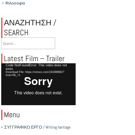
Φιλοσοφία
ΑΝΑΖΗΤΗΣΗ /
SEARCH
Latest Film – Trailer
Video
Code NotFoundError: This video does not
exist.
Player
Download File: https://vimeo.com/241688882?
loop=0&_=1
Menu
ΣΥΓΓΡΑΦΙΚΟ ΕΡΓΟ / Writing heritage